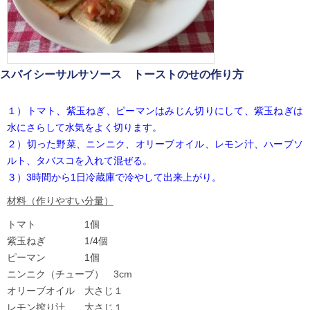
スパイシーサルサソース トーストのせの作り方
１）トマト、紫玉ねぎ、ピーマンはみじん切りにして、紫玉ねぎは
水にさらして水気をよく切ります。
２）切った野菜、ニンニク、オリーブオイル、レモン汁、ハーブソ
ルト、タバスコを入れて混ぜる。
３）3時間から1日冷蔵庫で冷やして出来上がり。
材料（作りやすい分量）
トマト 1個
紫玉ねぎ 1/4個
ピーマン 1個
ニンニク（チューブ） 3cm
オリーブオイル 大さじ１
レモン搾り汁 大さじ１